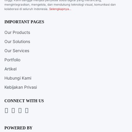
tinggi. Kami bangga menjadi penyedia solusi digital yang merancang,
mengintegrasikan, mengelola, dan mendukung teknologi visual, komunikasi dan
kolaborasi di seluruh Indonesia.
Selengkapnya…
IMPORTANT PAGES
Our Products
Our Solutions
Our Services
Portfolio
Artikel
Hubungi Kami
Kebijakan Privasi
CONNECT WITH US
Whatsapp
LinkedIn
News
Instagram
Letter
POWERED BY