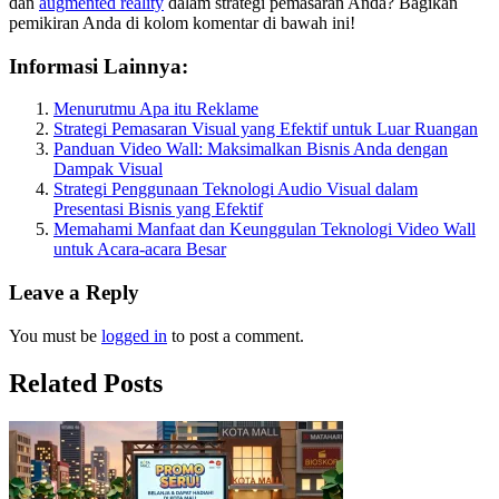
dan
augmented reality
dalam strategi pemasaran Anda? Bagikan
pemikiran Anda di kolom komentar di bawah ini!
Informasi Lainnya:
Menurutmu Apa itu Reklame
Strategi Pemasaran Visual yang Efektif untuk Luar Ruangan
Panduan Video Wall: Maksimalkan Bisnis Anda dengan
Dampak Visual
Strategi Penggunaan Teknologi Audio Visual dalam
Presentasi Bisnis yang Efektif
Memahami Manfaat dan Keunggulan Teknologi Video Wall
untuk Acara-acara Besar
Leave a Reply
You must be
logged in
to post a comment.
Related Posts