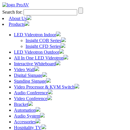
Search for:
About Us
Products
LED Videotron Indoor
Insight COB Series
Insight CFD Series
LED Videotron Outdoor
All In One LED Videotron
Interactive Whiteboard
Video Wall
Digital Signage
Standing Signage
Video Processor & KVM Switch
Audio Conference
Video Conference
Bracket
Automation
Audio System
Accessories
Hospitality TV