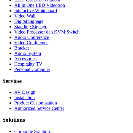
All In One LED Videotron
Interactive Whiteboard
Video Wall
Digital Signage
Standing Signage
Video Processor dan KVM Switch
Audio Conference
Video Conference
Bracket
Audio System
Accessories
Hospitality TV
Personal Computer
Services
AV Design
Installation
Product Customization
Authorized Service Center
Solutions
Corporate Solution