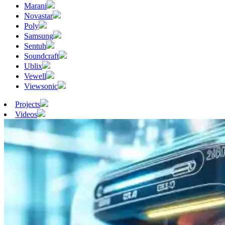
Marani
Novastar
Poly
Samsung
Sentuh
Soundcraft
Ublix
Vewell
Viewsonic
Projects
Videos