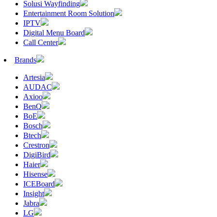
Solusi Wayfinding
Entertainment Room Solution
IPTV
Digital Menu Board
Call Center
Brands
Artesia
AUDAC
Axioo
BenQ
BoE
Bosch
Btech
Crestron
DigiBird
Haier
Hisense
ICEBoard
Insight
Jabra
LG