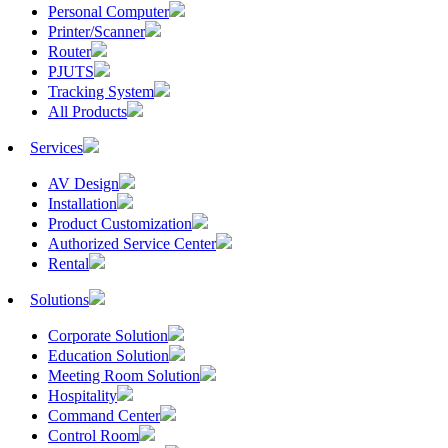
Personal Computer
Printer/Scanner
Router
PJUTS
Tracking System
All Products
Services
AV Design
Installation
Product Customization
Authorized Service Center
Rental
Solutions
Corporate Solution
Education Solution
Meeting Room Solution
Hospitality
Command Center
Control Room