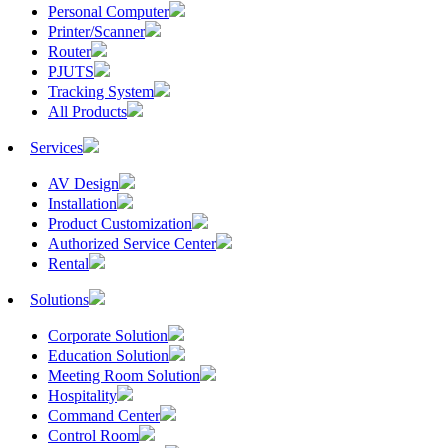
Personal Computer
Printer/Scanner
Router
PJUTS
Tracking System
All Products
Services
AV Design
Installation
Product Customization
Authorized Service Center
Rental
Solutions
Corporate Solution
Education Solution
Meeting Room Solution
Hospitality
Command Center
Control Room