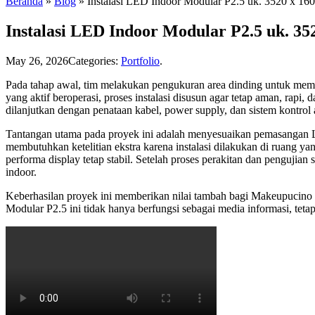
Beranda
»
Blog
»
Instalasi LED Indoor Modular P2.5 uk. 3520 x 
Instalasi LED Indoor Modular P2.5 uk. 3
May 26, 2026
Categories:
Portfolio
.
Pada tahap awal, tim melakukan pengukuran area dinding untuk memas
yang aktif beroperasi, proses instalasi disusun agar tetap aman, rapi
dilanjutkan dengan penataan kabel, power supply, dan sistem kontrol ag
Tantangan utama pada proyek ini adalah menyesuaikan pemasangan LED
membutuhkan ketelitian ekstra karena instalasi dilakukan di ruang ya
performa display tetap stabil. Setelah proses perakitan dan pengujian
indoor.
Keberhasilan proyek ini memberikan nilai tambah bagi Makeupucino
Modular P2.5 ini tidak hanya berfungsi sebagai media informasi, teta