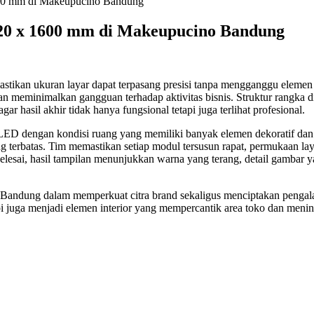
1600 mm di Makeupucino Bandung
520 x 1600 mm di Makeupucino Bandung
tikan ukuran layar dapat terpasang presisi tanpa mengganggu elemen i
, dan meminimalkan gangguan terhadap aktivitas bisnis. Struktur rangka
ar hasil akhir tidak hanya fungsional tetapi juga terlihat profesional.
 dengan kondisi ruang yang memiliki banyak elemen dekoratif dan buk
ng terbatas. Tim memastikan setiap modul tersusun rapat, permukaan lay
 selesai, hasil tampilan menunjukkan warna yang terang, detail gambar 
 Bandung dalam memperkuat citra brand sekaligus menciptakan pengal
pi juga menjadi elemen interior yang mempercantik area toko dan menin