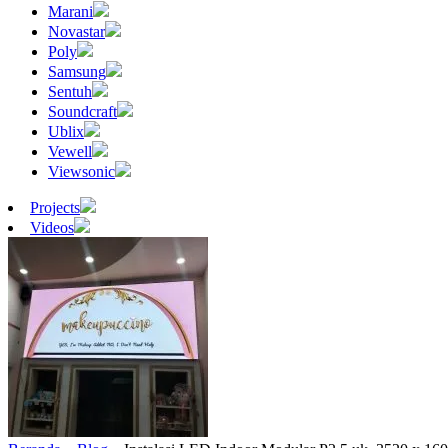
Marani
Novastar
Poly
Samsung
Sentuh
Soundcraft
Ublix
Vewell
Viewsonic
Projects
Videos