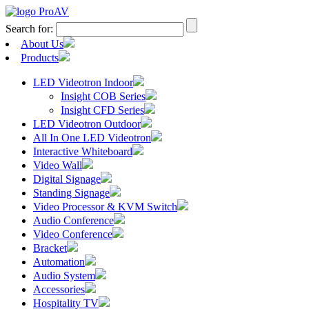
Search for:
About Us
Products
LED Videotron Indoor
Insight COB Series
Insight CFD Series
LED Videotron Outdoor
All In One LED Videotron
Interactive Whiteboard
Video Wall
Digital Signage
Standing Signage
Video Processor & KVM Switch
Audio Conference
Video Conference
Bracket
Automation
Audio System
Accessories
Hospitality TV