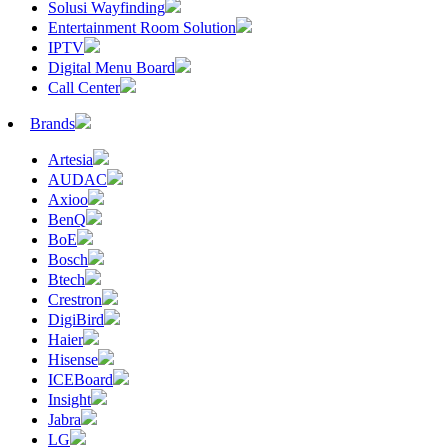
Solusi Wayfinding
Entertainment Room Solution
IPTV
Digital Menu Board
Call Center
Brands
Artesia
AUDAC
Axioo
BenQ
BoE
Bosch
Btech
Crestron
DigiBird
Haier
Hisense
ICEBoard
Insight
Jabra
LG