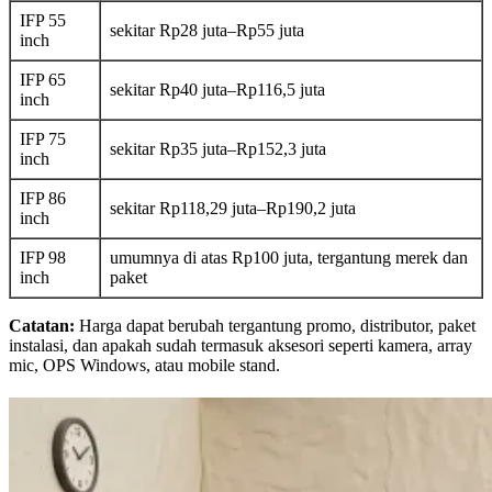
IFP 55
sekitar Rp28 juta–Rp55 juta
inch
IFP 65
sekitar Rp40 juta–Rp116,5 juta
inch
IFP 75
sekitar Rp35 juta–Rp152,3 juta
inch
IFP 86
sekitar Rp118,29 juta–Rp190,2 juta
inch
IFP 98
umumnya di atas Rp100 juta, tergantung merek dan
inch
paket
Catatan:
Harga dapat berubah tergantung promo, distributor, paket
instalasi, dan apakah sudah termasuk aksesori seperti kamera, array
mic, OPS Windows, atau mobile stand.