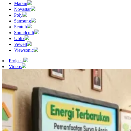
Marani
Novastar
Poly
Samsung
Sentuh
Soundcraft
Ublix
Vewell
Viewsonic
Projects
Videos