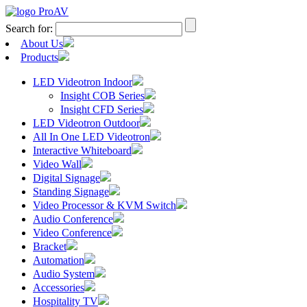
Search for:
About Us
Products
LED Videotron Indoor
Insight COB Series
Insight CFD Series
LED Videotron Outdoor
All In One LED Videotron
Interactive Whiteboard
Video Wall
Digital Signage
Standing Signage
Video Processor & KVM Switch
Audio Conference
Video Conference
Bracket
Automation
Audio System
Accessories
Hospitality TV