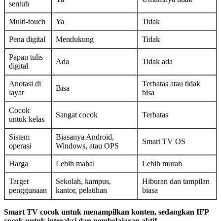
sentuh
Multi-touch
Ya
Tidak
Pena digital
Mendukung
Tidak
Papan tulis
Ada
Tidak ada
digital
Anotasi di
Terbatas atau tidak
Bisa
layar
bisa
Cocok
Sangat cocok
Terbatas
untuk kelas
Sistem
Biasanya Android,
Smart TV OS
operasi
Windows, atau OPS
Harga
Lebih mahal
Lebih murah
Target
Sekolah, kampus,
Hiburan dan tampilan
penggunaan
kantor, pelatihan
biasa
Smart TV cocok untuk menampilkan konten, sedangkan IFP
cocok untuk interaksi dan pembelajaran aktif.