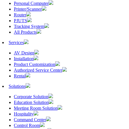
Personal Computer
Printer/Scanner
Router
PJUTS
Tracking System
All Products
Services
AV Design
Installation
Product Customization
Authorized Service Center
Rental
Solutions
Corporate Solution
Education Solution
Meeting Room Solution
Hospitality
Command Center
Control Room