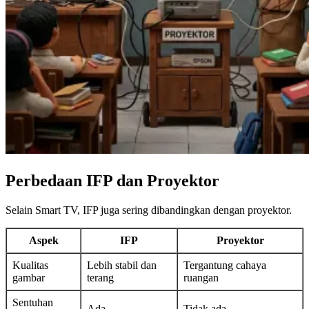
Perbedaan IFP dan Proyektor
Selain Smart TV, IFP juga sering dibandingkan dengan proyektor.
Aspek
IFP
Proyektor
Kualitas
Lebih stabil dan
Tergantung cahaya
gambar
terang
ruangan
Sentuhan
Ada
Tidak ada