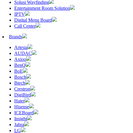
Solusi Wayfinding
Entertainment Room Solution
IPTV
Digital Menu Board
Call Center
Brands
Artesia
AUDAC
Axioo
BenQ
BoE
Bosch
Btech
Crestron
DigiBird
Haier
Hisense
ICEBoard
Insight
Jabra
LG