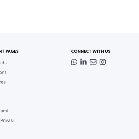
NT PAGES
CONNECT WITH US
Whatsapp
LinkedIn
News
Instagram
cts
Letter
ions
ces
Kami
Privasi