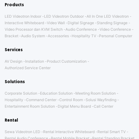
Products
LED Videotron Indoor
LED Videotron Outdoor
All In One LED Videotron
Interactive Whiteboard
Video Wall
Digital Signage
Standing Signage
Video Processor dan KVM Switch
Audio Conference
Video Conference
Bracket
Audio System
Accessories
Hospitality TV
Personal Computer
Services
AV Design
Installation
Product Customization
Authorized Service Center
Solutions
Corporate Solution
Education Solution
Meeting Room Solution
Hospitality
Command Center
Control Room
Solusi Wayfinding
Entertainment Room Solution
Digital Menu Board
Call Center
Rental
Sewa Videotron LED
Rental Interactive Whiteboard
Rental Smart TV
Rental Audio Conference
Rental Mobile Bracket
Rental Standing Bracket