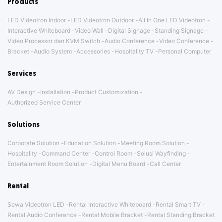
Products
LED Videotron Indoor
LED Videotron Outdoor
All In One LED Videotron
Interactive Whiteboard
Video Wall
Digital Signage
Standing Signage
Video Processor dan KVM Switch
Audio Conference
Video Conference
Bracket
Audio System
Accessories
Hospitality TV
Personal Computer
Services
AV Design
Installation
Product Customization
Authorized Service Center
Solutions
Corporate Solution
Education Solution
Meeting Room Solution
Hospitality
Command Center
Control Room
Solusi Wayfinding
Entertainment Room Solution
Digital Menu Board
Call Center
Rental
Sewa Videotron LED
Rental Interactive Whiteboard
Rental Smart TV
Rental Audio Conference
Rental Mobile Bracket
Rental Standing Bracket