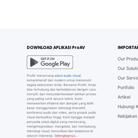
DOWNLOAD APLIKASI ProAV
IMPORTA
Our Produ
Our Solut
ProAV merancang
solusi audio visual
Our Servi
komprehensif dan modern untuk memenuhi
segala kebutuhan Anda. Bersama ProAV, Anda
Portfolio
bisa terhubung dan berkolaborasi dengan cara
inovatif, dan menyederhanakan bahkan proses
Artikel
yang paling rumit secara teknis. Kami
menawarkan efisiensi dan dampak yang lebih
Hubungi 
besar menggunakan teknologi interaktif,
konferensi audio dan video, serta produk audio
Kebijakan 
visual berkualitas tinggi. Kami bangga menjadi
penyedia solusi digital yang merancang,
mengintegrasikan, mengelola, dan mendukung
teknologi visual, komunikasi dan kolaborasi di
seluruh Indonesia.
Selengkapnya…