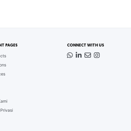
NT PAGES
CONNECT WITH US
Whatsapp
LinkedIn
News
Instagram
cts
Letter
ions
ces
Kami
Privasi