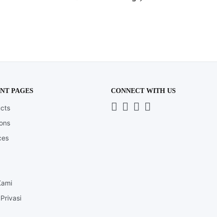
NT PAGES
CONNECT WITH US
Whatsapp
LinkedIn
News
Instagram
cts
Letter
ions
ces
Kami
Privasi