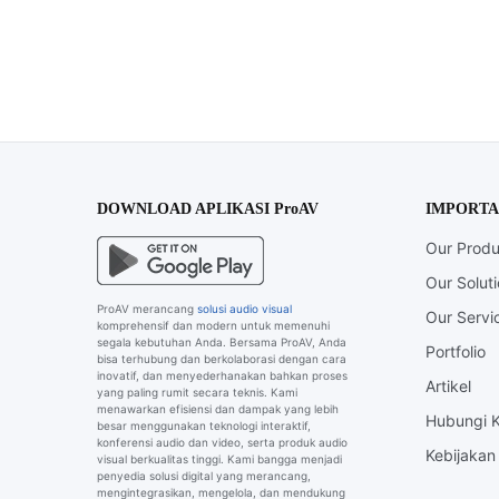
DOWNLOAD APLIKASI ProAV
IMPORTA
Our Produ
Our Solut
ProAV merancang
solusi audio visual
Our Servi
komprehensif dan modern untuk memenuhi
segala kebutuhan Anda. Bersama ProAV, Anda
Portfolio
bisa terhubung dan berkolaborasi dengan cara
inovatif, dan menyederhanakan bahkan proses
Artikel
yang paling rumit secara teknis. Kami
menawarkan efisiensi dan dampak yang lebih
Hubungi 
besar menggunakan teknologi interaktif,
konferensi audio dan video, serta produk audio
Kebijakan 
visual berkualitas tinggi. Kami bangga menjadi
penyedia solusi digital yang merancang,
mengintegrasikan, mengelola, dan mendukung