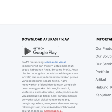
DOWNLOAD APLIKASI ProAV
IMPORTA
Our Produ
Our Solut
ProAV merancang
solusi audio visual
Our Servi
komprehensif dan modern untuk memenuhi
segala kebutuhan Anda. Bersama ProAV, Anda
Portfolio
bisa terhubung dan berkolaborasi dengan cara
inovatif, dan menyederhanakan bahkan proses
Artikel
yang paling rumit secara teknis. Kami
menawarkan efisiensi dan dampak yang lebih
Hubungi 
besar menggunakan teknologi interaktif,
konferensi audio dan video, serta produk audio
Kebijakan 
visual berkualitas tinggi. Kami bangga menjadi
penyedia solusi digital yang merancang,
mengintegrasikan, mengelola, dan mendukung
teknologi visual, komunikasi dan kolaborasi di
seluruh Indonesia.
Selengkapnya…