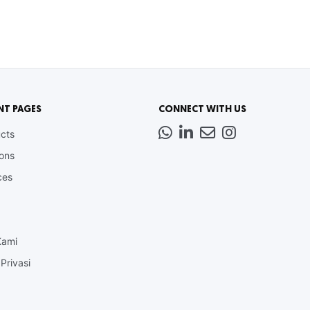
NT PAGES
CONNECT WITH US
Whatsapp
LinkedIn
News
Instagram
cts
Letter
ions
ces
Kami
Privasi