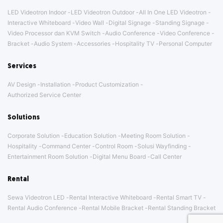
LED Videotron Indoor
LED Videotron Outdoor
All In One LED Videotron
Interactive Whiteboard
Video Wall
Digital Signage
Standing Signage
Video Processor dan KVM Switch
Audio Conference
Video Conference
Bracket
Audio System
Accessories
Hospitality TV
Personal Computer
Services
AV Design
Installation
Product Customization
Authorized Service Center
Solutions
Corporate Solution
Education Solution
Meeting Room Solution
Hospitality
Command Center
Control Room
Solusi Wayfinding
Entertainment Room Solution
Digital Menu Board
Call Center
Rental
Sewa Videotron LED
Rental Interactive Whiteboard
Rental Smart TV
Rental Audio Conference
Rental Mobile Bracket
Rental Standing Bracket