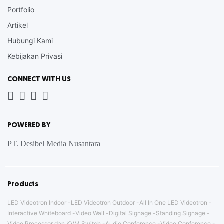
Portfolio
Artikel
Hubungi Kami
Kebijakan Privasi
CONNECT WITH US
Whatsapp
LinkedIn
News
Instagram
Letter
POWERED BY
PT. Desibel Media Nusantara
Products
LED Videotron Indoor
LED Videotron Outdoor
All In One LED Videotron
Interactive Whiteboard
Video Wall
Digital Signage
Standing Signage
Video Processor dan KVM Switch
Audio Conference
Video Conference