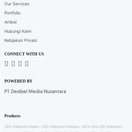
Our Services
Portfolio
Artikel
Hubungi Kami
Kebijakan Privasi
CONNECT WITH US
Whatsapp
LinkedIn
News
Instagram
Letter
POWERED BY
PT. Desibel Media Nusantara
Products
LED Videotron Indoor
LED Videotron Outdoor
All In One LED Videotron