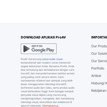
DOWNLOAD APLIKASI ProAV
IMPORTA
Our Produ
Our Solut
ProAV merancang
solusi audio visual
Our Servi
komprehensif dan modern untuk memenuhi
segala kebutuhan Anda. Bersama ProAV, Anda
Portfolio
bisa terhubung dan berkolaborasi dengan cara
inovatif, dan menyederhanakan bahkan proses
Artikel
yang paling rumit secara teknis. Kami
menawarkan efisiensi dan dampak yang lebih
Hubungi 
besar menggunakan teknologi interaktif,
konferensi audio dan video, serta produk audio
Kebijakan 
visual berkualitas tinggi. Kami bangga menjadi
penyedia solusi digital yang merancang,
mengintegrasikan, mengelola, dan mendukung
teknologi visual, komunikasi dan kolaborasi di
seluruh Indonesia.
Selengkapnya…