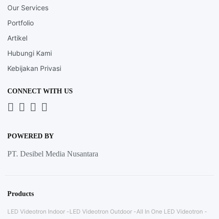
Our Services
Portfolio
Artikel
Hubungi Kami
Kebijakan Privasi
CONNECT WITH US
Whatsapp
LinkedIn
News
Instagram
Letter
POWERED BY
PT. Desibel Media Nusantara
Products
LED Videotron Indoor
LED Videotron Outdoor
All In One LED Videotron