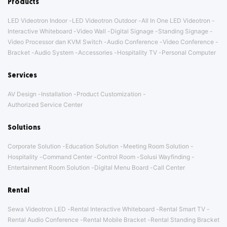
Products
LED Videotron Indoor
LED Videotron Outdoor
All In One LED Videotron
Interactive Whiteboard
Video Wall
Digital Signage
Standing Signage
Video Processor dan KVM Switch
Audio Conference
Video Conference
Bracket
Audio System
Accessories
Hospitality TV
Personal Computer
Services
AV Design
Installation
Product Customization
Authorized Service Center
Solutions
Corporate Solution
Education Solution
Meeting Room Solution
Hospitality
Command Center
Control Room
Solusi Wayfinding
Entertainment Room Solution
Digital Menu Board
Call Center
Rental
Sewa Videotron LED
Rental Interactive Whiteboard
Rental Smart TV
Rental Audio Conference
Rental Mobile Bracket
Rental Standing Bracket