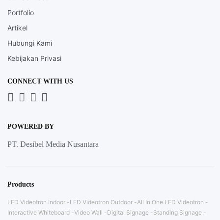
Portfolio
Artikel
Hubungi Kami
Kebijakan Privasi
CONNECT WITH US
Whatsapp
LinkedIn
News
Instagram
Letter
POWERED BY
PT. Desibel Media Nusantara
Products
LED Videotron Indoor
LED Videotron Outdoor
All In One LED Videotron
Interactive Whiteboard
Video Wall
Digital Signage
Standing Signage