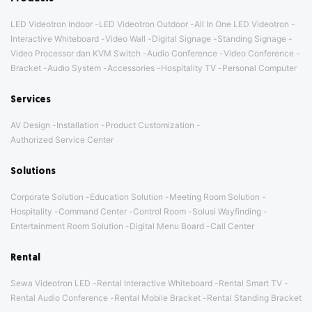
LED Videotron Indoor
LED Videotron Outdoor
All In One LED Videotron
Interactive Whiteboard
Video Wall
Digital Signage
Standing Signage
Video Processor dan KVM Switch
Audio Conference
Video Conference
Bracket
Audio System
Accessories
Hospitality TV
Personal Computer
Services
AV Design
Installation
Product Customization
Authorized Service Center
Solutions
Corporate Solution
Education Solution
Meeting Room Solution
Hospitality
Command Center
Control Room
Solusi Wayfinding
Entertainment Room Solution
Digital Menu Board
Call Center
Rental
Sewa Videotron LED
Rental Interactive Whiteboard
Rental Smart TV
Rental Audio Conference
Rental Mobile Bracket
Rental Standing Bracket