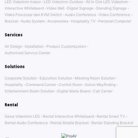
LED Videotron Indoor
LED Videotron Outdoor
All In One LED Videotron
Interactive Whiteboard
Video Wall
Digital Signage
Standing Signage
Video Processor dan KVM Switch
Audio Conference
Video Conference
Bracket
Audio System
Accessories
Hospitality TV
Personal Computer
Services
AV Design
Installation
Product Customization
Authorized Service Center
Solutions
Corporate Solution
Education Solution
Meeting Room Solution
Hospitality
Command Center
Control Room
Solusi Wayfinding
Entertainment Room Solution
Digital Menu Board
Call Center
Rental
Sewa Videotron LED
Rental Interactive Whiteboard
Rental Smart TV
Rental Audio Conference
Rental Mobile Bracket
Rental Standing Bracket