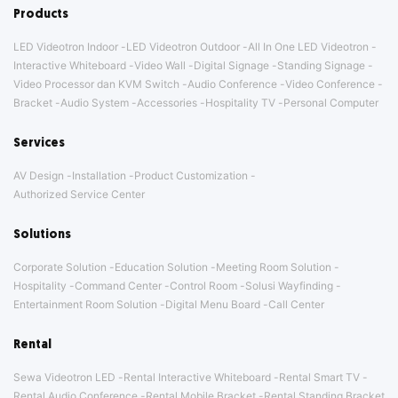
Products
LED Videotron Indoor
LED Videotron Outdoor
All In One LED Videotron
Interactive Whiteboard
Video Wall
Digital Signage
Standing Signage
Video Processor dan KVM Switch
Audio Conference
Video Conference
Bracket
Audio System
Accessories
Hospitality TV
Personal Computer
Services
AV Design
Installation
Product Customization
Authorized Service Center
Solutions
Corporate Solution
Education Solution
Meeting Room Solution
Hospitality
Command Center
Control Room
Solusi Wayfinding
Entertainment Room Solution
Digital Menu Board
Call Center
Rental
Sewa Videotron LED
Rental Interactive Whiteboard
Rental Smart TV
Rental Audio Conference
Rental Mobile Bracket
Rental Standing Bracket