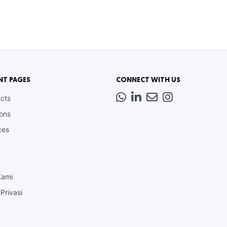
NT PAGES
CONNECT WITH US
Whatsapp
LinkedIn
News
Instagram
cts
Letter
ions
ces
Kami
Privasi