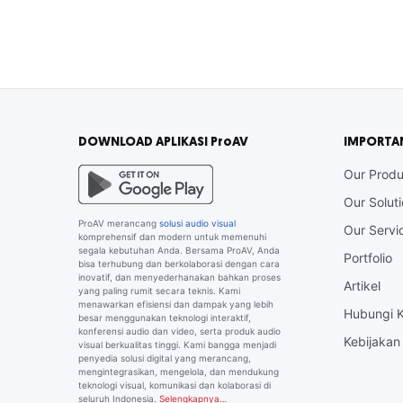
DOWNLOAD APLIKASI ProAV
IMPORTA
Our Produ
Our Solut
ProAV merancang
solusi audio visual
Our Servi
komprehensif dan modern untuk memenuhi
segala kebutuhan Anda. Bersama ProAV, Anda
Portfolio
bisa terhubung dan berkolaborasi dengan cara
inovatif, dan menyederhanakan bahkan proses
Artikel
yang paling rumit secara teknis. Kami
menawarkan efisiensi dan dampak yang lebih
Hubungi 
besar menggunakan teknologi interaktif,
konferensi audio dan video, serta produk audio
Kebijakan 
visual berkualitas tinggi. Kami bangga menjadi
penyedia solusi digital yang merancang,
mengintegrasikan, mengelola, dan mendukung
teknologi visual, komunikasi dan kolaborasi di
seluruh Indonesia.
Selengkapnya…