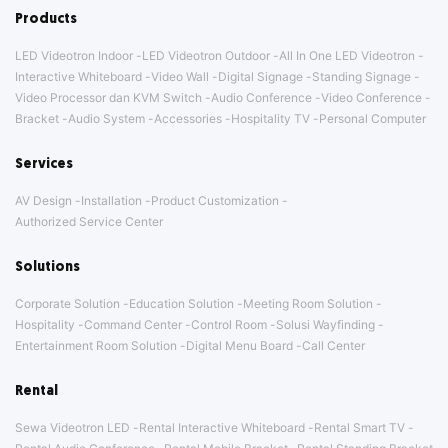
Products
LED Videotron Indoor
LED Videotron Outdoor
All In One LED Videotron
Interactive Whiteboard
Video Wall
Digital Signage
Standing Signage
Video Processor dan KVM Switch
Audio Conference
Video Conference
Bracket
Audio System
Accessories
Hospitality TV
Personal Computer
Services
AV Design
Installation
Product Customization
Authorized Service Center
Solutions
Corporate Solution
Education Solution
Meeting Room Solution
Hospitality
Command Center
Control Room
Solusi Wayfinding
Entertainment Room Solution
Digital Menu Board
Call Center
Rental
Sewa Videotron LED
Rental Interactive Whiteboard
Rental Smart TV