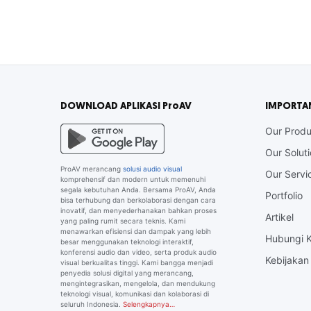
DOWNLOAD APLIKASI ProAV
IMPORTA
Our Produ
Our Solut
ProAV merancang
solusi audio visual
Our Servi
komprehensif dan modern untuk memenuhi
segala kebutuhan Anda. Bersama ProAV, Anda
Portfolio
bisa terhubung dan berkolaborasi dengan cara
inovatif, dan menyederhanakan bahkan proses
Artikel
yang paling rumit secara teknis. Kami
menawarkan efisiensi dan dampak yang lebih
Hubungi 
besar menggunakan teknologi interaktif,
konferensi audio dan video, serta produk audio
Kebijakan 
visual berkualitas tinggi. Kami bangga menjadi
penyedia solusi digital yang merancang,
mengintegrasikan, mengelola, dan mendukung
teknologi visual, komunikasi dan kolaborasi di
seluruh Indonesia.
Selengkapnya…