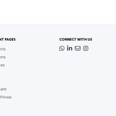
NT PAGES
CONNECT WITH US
Whatsapp
LinkedIn
News
Instagram
cts
Letter
ions
ces
Kami
Privasi