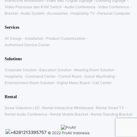
Interactive Whiteboard
Video Wall
Digital Signage
Standing Signage
Video Processor dan KVM Switch
Audio Conference
Video Conference
Bracket
Audio System
Accessories
Hospitality TV
Personal Computer
Services
AV Design
Installation
Product Customization
Authorized Service Center
Solutions
Corporate Solution
Education Solution
Meeting Room Solution
Hospitality
Command Center
Control Room
Solusi Wayfinding
Entertainment Room Solution
Digital Menu Board
Call Center
Rental
Sewa Videotron LED
Rental Interactive Whiteboard
Rental Smart TV
Rental Audio Conference
Rental Mobile Bracket
Rental Standing Bracket
© 2022 ProAV Indonesia