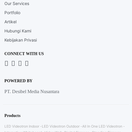
Our Services
Portfolio
Artikel
Hubungi Kami
Kebijakan Privasi
CONNECT WITH US
Whatsapp
LinkedIn
News
Instagram
Letter
POWERED BY
PT. Desibel Media Nusantara
Products
LED Videotron Indoor
LED Videotron Outdoor
All In One LED Videotron