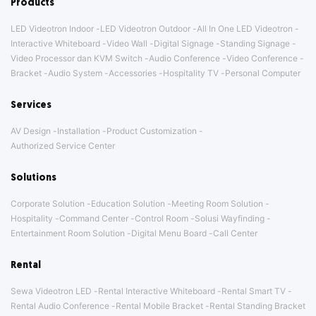
Products
LED Videotron Indoor
LED Videotron Outdoor
All In One LED Videotron
Interactive Whiteboard
Video Wall
Digital Signage
Standing Signage
Video Processor dan KVM Switch
Audio Conference
Video Conference
Bracket
Audio System
Accessories
Hospitality TV
Personal Computer
Services
AV Design
Installation
Product Customization
Authorized Service Center
Solutions
Corporate Solution
Education Solution
Meeting Room Solution
Hospitality
Command Center
Control Room
Solusi Wayfinding
Entertainment Room Solution
Digital Menu Board
Call Center
Rental
Sewa Videotron LED
Rental Interactive Whiteboard
Rental Smart TV
Rental Audio Conference
Rental Mobile Bracket
Rental Standing Bracket