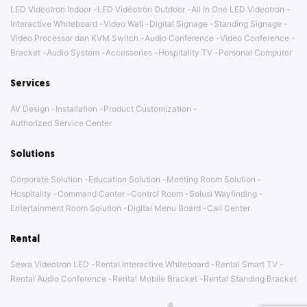
LED Videotron Indoor
LED Videotron Outdoor
All In One LED Videotron
Interactive Whiteboard
Video Wall
Digital Signage
Standing Signage
Video Processor dan KVM Switch
Audio Conference
Video Conference
Bracket
Audio System
Accessories
Hospitality TV
Personal Computer
Services
AV Design
Installation
Product Customization
Authorized Service Center
Solutions
Corporate Solution
Education Solution
Meeting Room Solution
Hospitality
Command Center
Control Room
Solusi Wayfinding
Entertainment Room Solution
Digital Menu Board
Call Center
Rental
Sewa Videotron LED
Rental Interactive Whiteboard
Rental Smart TV
Rental Audio Conference
Rental Mobile Bracket
Rental Standing Bracket