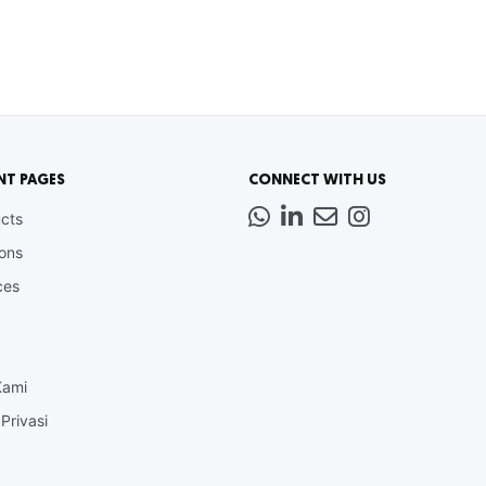
NT PAGES
CONNECT WITH US
Whatsapp
LinkedIn
News
Instagram
cts
Letter
ions
ces
Kami
Privasi