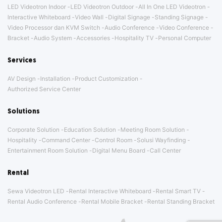
LED Videotron Indoor
LED Videotron Outdoor
All In One LED Videotron
Interactive Whiteboard
Video Wall
Digital Signage
Standing Signage
Video Processor dan KVM Switch
Audio Conference
Video Conference
Bracket
Audio System
Accessories
Hospitality TV
Personal Computer
Services
AV Design
Installation
Product Customization
Authorized Service Center
Solutions
Corporate Solution
Education Solution
Meeting Room Solution
Hospitality
Command Center
Control Room
Solusi Wayfinding
Entertainment Room Solution
Digital Menu Board
Call Center
Rental
Sewa Videotron LED
Rental Interactive Whiteboard
Rental Smart TV
Rental Audio Conference
Rental Mobile Bracket
Rental Standing Bracket