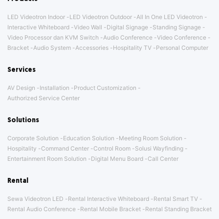
LED Videotron Indoor
LED Videotron Outdoor
All In One LED Videotron
Interactive Whiteboard
Video Wall
Digital Signage
Standing Signage
Video Processor dan KVM Switch
Audio Conference
Video Conference
Bracket
Audio System
Accessories
Hospitality TV
Personal Computer
Services
AV Design
Installation
Product Customization
Authorized Service Center
Solutions
Corporate Solution
Education Solution
Meeting Room Solution
Hospitality
Command Center
Control Room
Solusi Wayfinding
Entertainment Room Solution
Digital Menu Board
Call Center
Rental
Sewa Videotron LED
Rental Interactive Whiteboard
Rental Smart TV
Rental Audio Conference
Rental Mobile Bracket
Rental Standing Bracket