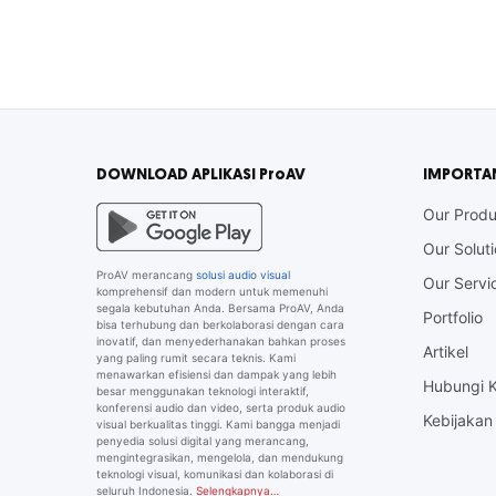
DOWNLOAD APLIKASI ProAV
IMPORTA
Our Produ
Our Solut
ProAV merancang
solusi audio visual
Our Servi
komprehensif dan modern untuk memenuhi
segala kebutuhan Anda. Bersama ProAV, Anda
Portfolio
bisa terhubung dan berkolaborasi dengan cara
inovatif, dan menyederhanakan bahkan proses
Artikel
yang paling rumit secara teknis. Kami
menawarkan efisiensi dan dampak yang lebih
Hubungi 
besar menggunakan teknologi interaktif,
konferensi audio dan video, serta produk audio
Kebijakan 
visual berkualitas tinggi. Kami bangga menjadi
penyedia solusi digital yang merancang,
mengintegrasikan, mengelola, dan mendukung
teknologi visual, komunikasi dan kolaborasi di
seluruh Indonesia.
Selengkapnya…