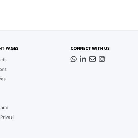
NT PAGES
CONNECT WITH US
Whatsapp
LinkedIn
News
Instagram
cts
Letter
ions
ces
Kami
Privasi