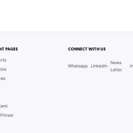
NT PAGES
CONNECT WITH US
cts
News
Whatsapp
LinkedIn
I
ions
Letter
ces
Kami
Privasi