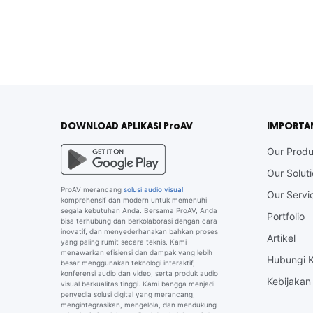
DOWNLOAD APLIKASI ProAV
IMPORTA
Our Produ
Our Solut
ProAV merancang
solusi audio visual
Our Servi
komprehensif dan modern untuk memenuhi
segala kebutuhan Anda. Bersama ProAV, Anda
Portfolio
bisa terhubung dan berkolaborasi dengan cara
inovatif, dan menyederhanakan bahkan proses
Artikel
yang paling rumit secara teknis. Kami
menawarkan efisiensi dan dampak yang lebih
Hubungi 
besar menggunakan teknologi interaktif,
konferensi audio dan video, serta produk audio
Kebijakan 
visual berkualitas tinggi. Kami bangga menjadi
penyedia solusi digital yang merancang,
mengintegrasikan, mengelola, dan mendukung