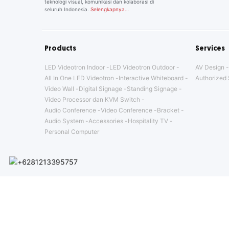
teknologi visual, komunikasi dan kolaborasi di
seluruh Indonesia.
Selengkapnya…
Products
Services
LED Videotron Indoor
LED Videotron Outdoor
AV Design
All In One LED Videotron
Interactive Whiteboard
Authorized 
Video Wall
Digital Signage
Standing Signage
Video Processor dan KVM Switch
Audio Conference
Video Conference
Bracket
Audio System
Accessories
Hospitality TV
Personal Computer