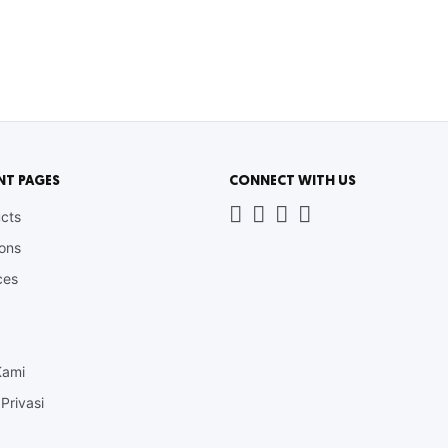
NT PAGES
CONNECT WITH US
Whatsapp
LinkedIn
News
Instagram
cts
Letter
ions
ces
Kami
Privasi