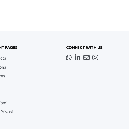
NT PAGES
CONNECT WITH US
Whatsapp
LinkedIn
News
Instagram
cts
Letter
ions
ces
Kami
Privasi