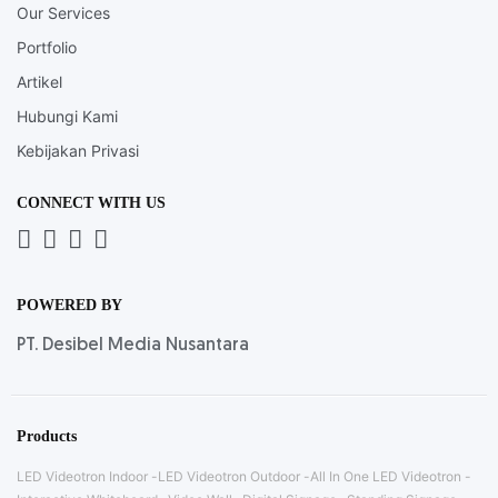
Our Services
Portfolio
Artikel
Hubungi Kami
Kebijakan Privasi
CONNECT WITH US
Whatsapp
LinkedIn
News
Instagram
Letter
POWERED BY
PT. Desibel Media Nusantara
Products
LED Videotron Indoor
LED Videotron Outdoor
All In One LED Videotron