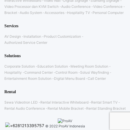
Interactive Whiteboard
Video Wall
Digital Signage
Standing Signage
Video Processor dan KVM Switch
Audio Conference
Video Conference
Bracket
Audio System
Accessories
Hospitality TV
Personal Computer
Services
AV Design
Installation
Product Customization
Authorized Service Center
Solutions
Corporate Solution
Education Solution
Meeting Room Solution
Hospitality
Command Center
Control Room
Solusi Wayfinding
Entertainment Room Solution
Digital Menu Board
Call Center
Rental
Sewa Videotron LED
Rental Interactive Whiteboard
Rental Smart TV
Rental Audio Conference
Rental Mobile Bracket
Rental Standing Bracket
© 2022 ProAV Indonesia