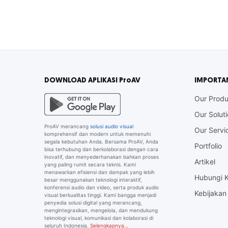
DOWNLOAD APLIKASI ProAV
IMPORTA
Our Produ
Our Solut
ProAV merancang
solusi audio visual
Our Servi
komprehensif dan modern untuk memenuhi
segala kebutuhan Anda. Bersama ProAV, Anda
Portfolio
bisa terhubung dan berkolaborasi dengan cara
inovatif, dan menyederhanakan bahkan proses
Artikel
yang paling rumit secara teknis. Kami
menawarkan efisiensi dan dampak yang lebih
Hubungi 
besar menggunakan teknologi interaktif,
konferensi audio dan video, serta produk audio
Kebijakan 
visual berkualitas tinggi. Kami bangga menjadi
penyedia solusi digital yang merancang,
mengintegrasikan, mengelola, dan mendukung
teknologi visual, komunikasi dan kolaborasi di
seluruh Indonesia.
Selengkapnya…