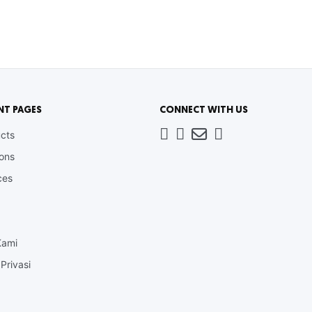
NT PAGES
CONNECT WITH US
Whatsapp
LinkedIn
News
Instagram
cts
Letter
ions
ces
Kami
Privasi