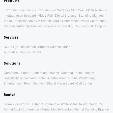
Products
LED Videotron Indoor
LED Videotron Outdoor
All In One LED Videotron
Interactive Whiteboard
Video Wall
Digital Signage
Standing Signage
Video Processor dan KVM Switch
Audio Conference
Video Conference
Bracket
Audio System
Accessories
Hospitality TV
Personal Computer
Services
AV Design
Installation
Product Customization
Authorized Service Center
Solutions
Corporate Solution
Education Solution
Meeting Room Solution
Hospitality
Command Center
Control Room
Solusi Wayfinding
Entertainment Room Solution
Digital Menu Board
Call Center
Rental
Sewa Videotron LED
Rental Interactive Whiteboard
Rental Smart TV
Rental Audio Conference
Rental Mobile Bracket
Rental Standing Bracket