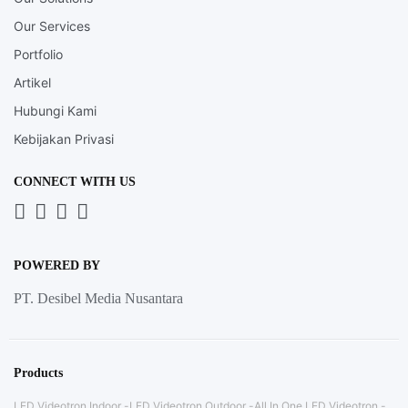
Our Services
Portfolio
Artikel
Hubungi Kami
Kebijakan Privasi
CONNECT WITH US
Whatsapp
LinkedIn
News
Instagram
Letter
POWERED BY
PT. Desibel Media Nusantara
Products
LED Videotron Indoor
LED Videotron Outdoor
All In One LED Videotron