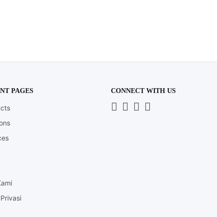
NT PAGES
CONNECT WITH US
Whatsapp
LinkedIn
News
Instagram
cts
Letter
ions
ces
Kami
Privasi