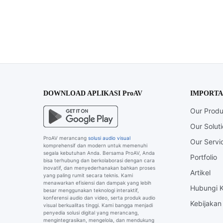
DOWNLOAD APLIKASI ProAV
IMPORTA
Our Produ
Our Solut
ProAV merancang
solusi audio visual
Our Servi
komprehensif dan modern untuk memenuhi
segala kebutuhan Anda. Bersama ProAV, Anda
Portfolio
bisa terhubung dan berkolaborasi dengan cara
inovatif, dan menyederhanakan bahkan proses
Artikel
yang paling rumit secara teknis. Kami
menawarkan efisiensi dan dampak yang lebih
Hubungi 
besar menggunakan teknologi interaktif,
konferensi audio dan video, serta produk audio
Kebijakan 
visual berkualitas tinggi. Kami bangga menjadi
penyedia solusi digital yang merancang,
mengintegrasikan, mengelola, dan mendukung