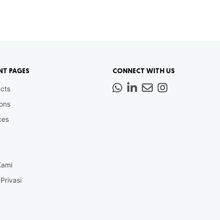
NT PAGES
CONNECT WITH US
Whatsapp
LinkedIn
News
Instagram
cts
Letter
ions
ces
Kami
Privasi