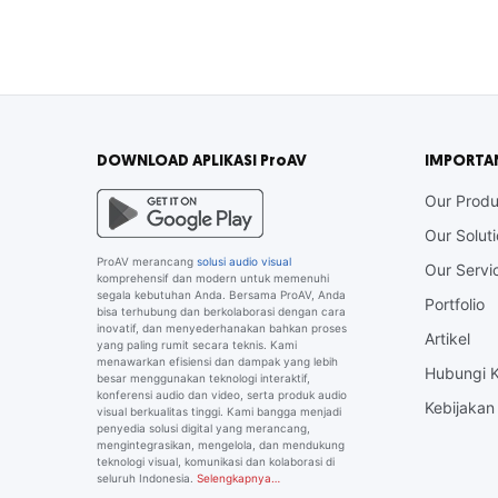
DOWNLOAD APLIKASI ProAV
IMPORTA
Our Produ
Our Solut
ProAV merancang
solusi audio visual
Our Servi
komprehensif dan modern untuk memenuhi
segala kebutuhan Anda. Bersama ProAV, Anda
Portfolio
bisa terhubung dan berkolaborasi dengan cara
inovatif, dan menyederhanakan bahkan proses
Artikel
yang paling rumit secara teknis. Kami
menawarkan efisiensi dan dampak yang lebih
Hubungi 
besar menggunakan teknologi interaktif,
konferensi audio dan video, serta produk audio
Kebijakan 
visual berkualitas tinggi. Kami bangga menjadi
penyedia solusi digital yang merancang,
mengintegrasikan, mengelola, dan mendukung
teknologi visual, komunikasi dan kolaborasi di
seluruh Indonesia.
Selengkapnya…