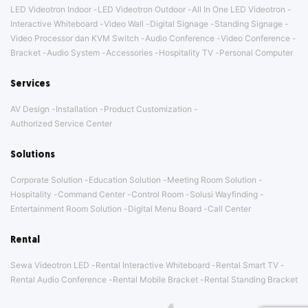
LED Videotron Indoor
LED Videotron Outdoor
All In One LED Videotron
Interactive Whiteboard
Video Wall
Digital Signage
Standing Signage
Video Processor dan KVM Switch
Audio Conference
Video Conference
Bracket
Audio System
Accessories
Hospitality TV
Personal Computer
Services
AV Design
Installation
Product Customization
Authorized Service Center
Solutions
Corporate Solution
Education Solution
Meeting Room Solution
Hospitality
Command Center
Control Room
Solusi Wayfinding
Entertainment Room Solution
Digital Menu Board
Call Center
Rental
Sewa Videotron LED
Rental Interactive Whiteboard
Rental Smart TV
Rental Audio Conference
Rental Mobile Bracket
Rental Standing Bracket