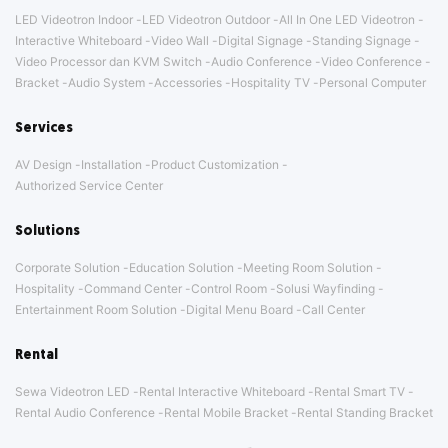
LED Videotron Indoor
LED Videotron Outdoor
All In One LED Videotron
Interactive Whiteboard
Video Wall
Digital Signage
Standing Signage
Video Processor dan KVM Switch
Audio Conference
Video Conference
Bracket
Audio System
Accessories
Hospitality TV
Personal Computer
Services
AV Design
Installation
Product Customization
Authorized Service Center
Solutions
Corporate Solution
Education Solution
Meeting Room Solution
Hospitality
Command Center
Control Room
Solusi Wayfinding
Entertainment Room Solution
Digital Menu Board
Call Center
Rental
Sewa Videotron LED
Rental Interactive Whiteboard
Rental Smart TV
Rental Audio Conference
Rental Mobile Bracket
Rental Standing Bracket