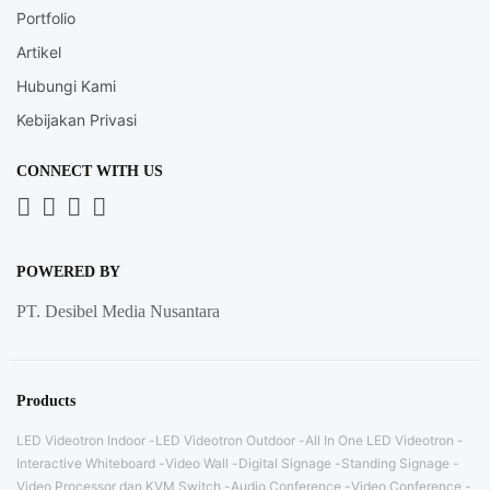
Portfolio
Artikel
Hubungi Kami
Kebijakan Privasi
CONNECT WITH US
Whatsapp
LinkedIn
News
Instagram
Letter
POWERED BY
PT. Desibel Media Nusantara
Products
LED Videotron Indoor
LED Videotron Outdoor
All In One LED Videotron
Interactive Whiteboard
Video Wall
Digital Signage
Standing Signage
Video Processor dan KVM Switch
Audio Conference
Video Conference