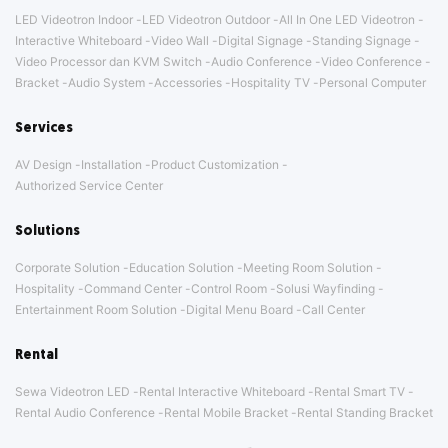
LED Videotron Indoor
LED Videotron Outdoor
All In One LED Videotron
Interactive Whiteboard
Video Wall
Digital Signage
Standing Signage
Video Processor dan KVM Switch
Audio Conference
Video Conference
Bracket
Audio System
Accessories
Hospitality TV
Personal Computer
Services
AV Design
Installation
Product Customization
Authorized Service Center
Solutions
Corporate Solution
Education Solution
Meeting Room Solution
Hospitality
Command Center
Control Room
Solusi Wayfinding
Entertainment Room Solution
Digital Menu Board
Call Center
Rental
Sewa Videotron LED
Rental Interactive Whiteboard
Rental Smart TV
Rental Audio Conference
Rental Mobile Bracket
Rental Standing Bracket