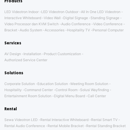
Products
LED Videotron Indoor
LED Videotron Outdoor
All In One LED Videotron
Interactive Whiteboard
Video Wall
Digital Signage
Standing Signage
Video Processor dan KVM Switch
Audio Conference
Video Conference
Bracket
Audio System
Accessories
Hospitality TV
Personal Computer
Services
AV Design
Installation
Product Customization
Authorized Service Center
Solutions
Corporate Solution
Education Solution
Meeting Room Solution
Hospitality
Command Center
Control Room
Solusi Wayfinding
Entertainment Room Solution
Digital Menu Board
Call Center
Rental
Sewa Videotron LED
Rental Interactive Whiteboard
Rental Smart TV
Rental Audio Conference
Rental Mobile Bracket
Rental Standing Bracket