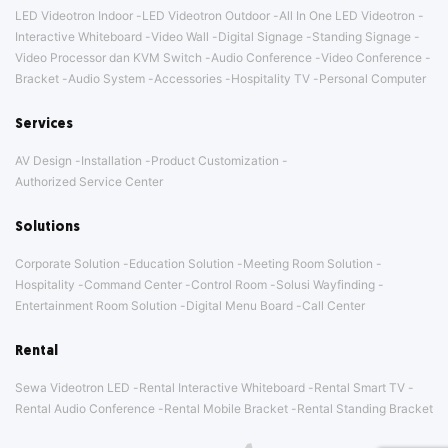
LED Videotron Indoor
LED Videotron Outdoor
All In One LED Videotron
Interactive Whiteboard
Video Wall
Digital Signage
Standing Signage
Video Processor dan KVM Switch
Audio Conference
Video Conference
Bracket
Audio System
Accessories
Hospitality TV
Personal Computer
Services
AV Design
Installation
Product Customization
Authorized Service Center
Solutions
Corporate Solution
Education Solution
Meeting Room Solution
Hospitality
Command Center
Control Room
Solusi Wayfinding
Entertainment Room Solution
Digital Menu Board
Call Center
Rental
Sewa Videotron LED
Rental Interactive Whiteboard
Rental Smart TV
Rental Audio Conference
Rental Mobile Bracket
Rental Standing Bracket