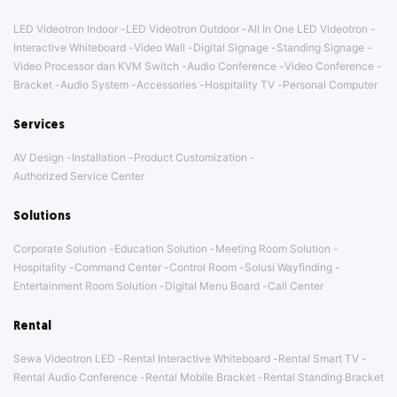
LED Videotron Indoor
LED Videotron Outdoor
All In One LED Videotron
Interactive Whiteboard
Video Wall
Digital Signage
Standing Signage
Video Processor dan KVM Switch
Audio Conference
Video Conference
Bracket
Audio System
Accessories
Hospitality TV
Personal Computer
Services
AV Design
Installation
Product Customization
Authorized Service Center
Solutions
Corporate Solution
Education Solution
Meeting Room Solution
Hospitality
Command Center
Control Room
Solusi Wayfinding
Entertainment Room Solution
Digital Menu Board
Call Center
Rental
Sewa Videotron LED
Rental Interactive Whiteboard
Rental Smart TV
Rental Audio Conference
Rental Mobile Bracket
Rental Standing Bracket