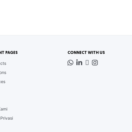
NT PAGES
CONNECT WITH US
Whatsapp
LinkedIn
News
Instagram
cts
Letter
ions
ces
Kami
Privasi