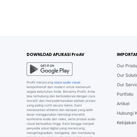
DOWNLOAD APLIKASI ProAV
IMPORTA
Our Produ
Our Solut
ProAV merancang
solusi audio visual
Our Servi
komprehensif dan modern untuk memenuhi
segala kebutuhan Anda. Bersama ProAV, Anda
Portfolio
bisa terhubung dan berkolaborasi dengan cara
inovatif, dan menyederhanakan bahkan proses
Artikel
yang paling rumit secara teknis. Kami
menawarkan efisiensi dan dampak yang lebih
Hubungi 
besar menggunakan teknologi interaktif,
konferensi audio dan video, serta produk audio
Kebijakan 
visual berkualitas tinggi. Kami bangga menjadi
penyedia solusi digital yang merancang,
mengintegrasikan, mengelola, dan mendukung