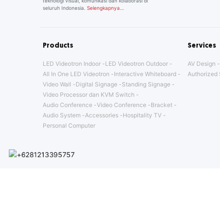
teknologi visual, komunikasi dan kolaborasi di
seluruh Indonesia.
Selengkapnya…
Products
Services
LED Videotron Indoor
LED Videotron Outdoor
AV Design
All In One LED Videotron
Interactive Whiteboard
Authorized 
Video Wall
Digital Signage
Standing Signage
Video Processor dan KVM Switch
Audio Conference
Video Conference
Bracket
Audio System
Accessories
Hospitality TV
Personal Computer