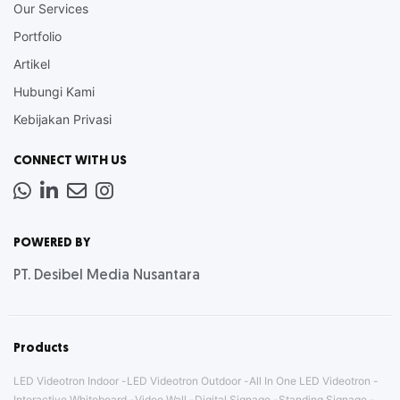
Our Services
Portfolio
Artikel
Hubungi Kami
Kebijakan Privasi
CONNECT WITH US
Whatsapp
LinkedIn
News
Instagram
Letter
POWERED BY
PT. Desibel Media Nusantara
Products
LED Videotron Indoor
LED Videotron Outdoor
All In One LED Videotron
Interactive Whiteboard
Video Wall
Digital Signage
Standing Signage