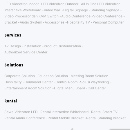
LED Videotron Indoor
LED Videotron Outdoor
All In One LED Videotron
Interactive Whiteboard
Video Wall
Digital Signage
Standing Signage
Video Processor dan KVM Switch
Audio Conference
Video Conference
Bracket
Audio System
Accessories
Hospitality TV
Personal Computer
Services
AV Design
Installation
Product Customization
Authorized Service Center
Solutions
Corporate Solution
Education Solution
Meeting Room Solution
Hospitality
Command Center
Control Room
Solusi Wayfinding
Entertainment Room Solution
Digital Menu Board
Call Center
Rental
Sewa Videotron LED
Rental Interactive Whiteboard
Rental Smart TV
Rental Audio Conference
Rental Mobile Bracket
Rental Standing Bracket