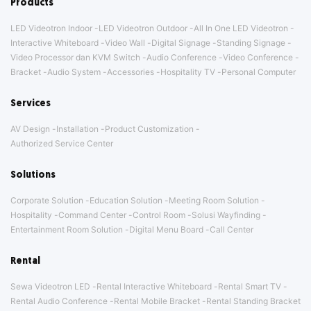
Products
LED Videotron Indoor
LED Videotron Outdoor
All In One LED Videotron
Interactive Whiteboard
Video Wall
Digital Signage
Standing Signage
Video Processor dan KVM Switch
Audio Conference
Video Conference
Bracket
Audio System
Accessories
Hospitality TV
Personal Computer
Services
AV Design
Installation
Product Customization
Authorized Service Center
Solutions
Corporate Solution
Education Solution
Meeting Room Solution
Hospitality
Command Center
Control Room
Solusi Wayfinding
Entertainment Room Solution
Digital Menu Board
Call Center
Rental
Sewa Videotron LED
Rental Interactive Whiteboard
Rental Smart TV
Rental Audio Conference
Rental Mobile Bracket
Rental Standing Bracket